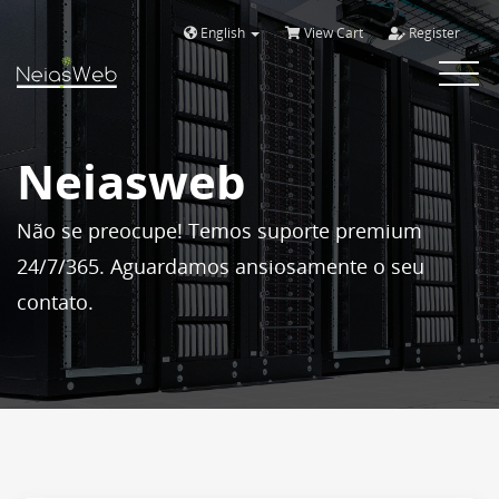
English
View Cart
Register
Toggle
navigat
Neiasweb
Não se preocupe! Temos suporte premium
24/7/365. Aguardamos ansiosamente o seu
contato.