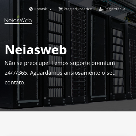
Hrvatski
Pregled košarice
Registtracija
Toggle
navigat
Neiasweb
Não se preocupe! Temos suporte premium
24/7/365. Aguardamos ansiosamente o seu
contato.