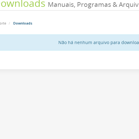
ownloads
Manuais, Programas & Arqui
orte
Downloads
Não há nenhum arquivo para downlo