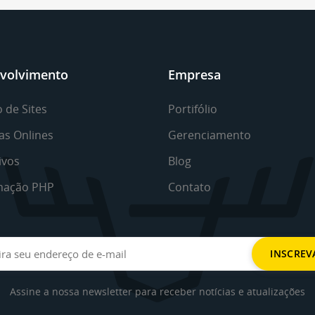
volvimento
Empresa
 de Sites
Portifólio
as Onlines
Gerenciamento
ivos
Blog
mação PHP
Contato
Assine a nossa newsletter para receber notícias e atualizações