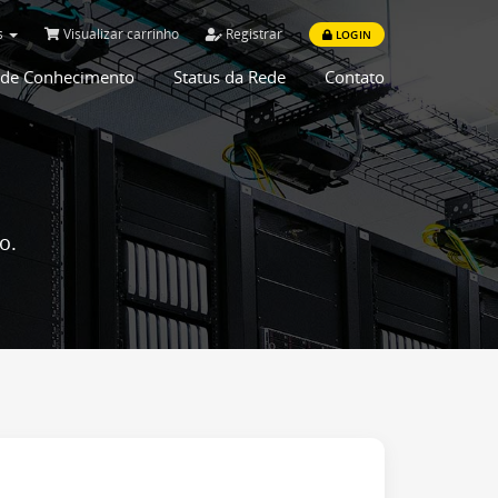
s
Visualizar carrinho
Registrar
LOGIN
 de Conhecimento
Status da Rede
Contato
o.