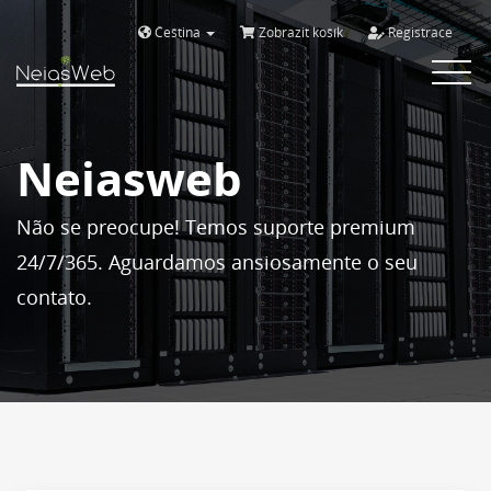
Čeština
Zobrazit košík
Registrace
Toggle
navigat
Neiasweb
Não se preocupe! Temos suporte premium
24/7/365. Aguardamos ansiosamente o seu
contato.