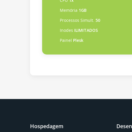
CPU
1x
Memória
1GB
Processos Simult.
50
Inodes
ILIMITADOS
Painel
Plesk
Hospedagem
Desen