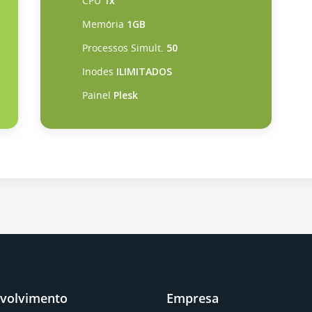
CPU
1x
Memória
1GB
Processos Simult.
50
Inodes
ILIMITADOS
Painel
Plesk
volvimento
Empresa