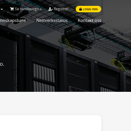
Se handlevogn »
Registrer
LOGG INN
nnskapsbase
Nettverksstatus
Kontakt oss
o.