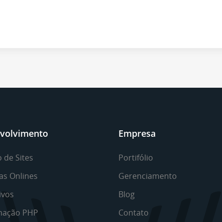
volvimento
Empresa
 de Sites
Portifólio
as Onlines
Gerenciamento
ivos
Blog
mação PHP
Contato