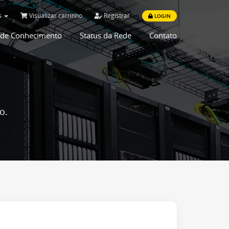
s
Visualizar carrinho
Registrar
LOGIN
 de Conhecimento
Status da Rede
Contato
o.